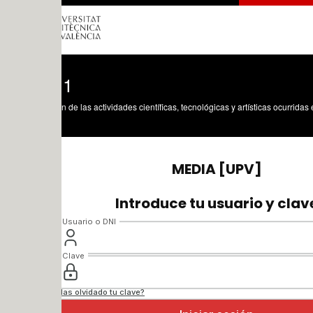
 1
n de las actividades científicas, tecnológicas y artísticas ocurridas en los tres cam