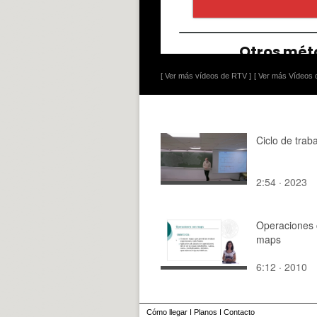
[ Ver más vídeos de RTV ]
[ Ver más Vídeos d
Ciclo de trab
2:54 · 2023
Operaciones
maps
6:12 · 2010
Cómo llegar
I
Planos
I
Contacto