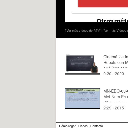
[ Ver más vídeos de RTV ]
[ Ver más Vídeos d
Cinemática I
Robots con 
en Línea con
9:20 · 2020
Analíticos
MN-EDO-03-0
Met Num Ecu
Diferenciales
2:29 · 2015
Cómo llegar
I
Planos
I
Contacto