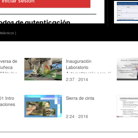
idácticos ]
nversa de
Inauguración
Muñeca
Laboratorio
 Métodos
Automatización para el
2:37 · 2014
Sector Alimentario
LASA, Levante TV
1 Intro
Sierra de cinta
aciones
2:24 · 2016