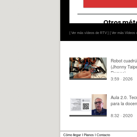
[ Ver más vídeos de RTV ]
[ Ver más Vídeos d
Robot cuadr
(Jhonny Taipe
Ramos)
3:59 · 2026
Aula 2.0. Tec
para la docen
8:32 · 2020
Cómo llegar
I
Planos
I
Contacto