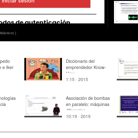
idácticos ]
úpedo
Diccionario del
 e Iker
emprendedor Know-
How
1:15 · 2015
nologías
Asociación de bombas
cia
en paralelo: máquinas
diferentes
10:19 · 2019