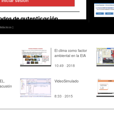
idácticos ]
El clima como factor
ambiental en la EIA
10:49 · 2018
EL.
VideoSimulado
iscusión
8:33 · 2015