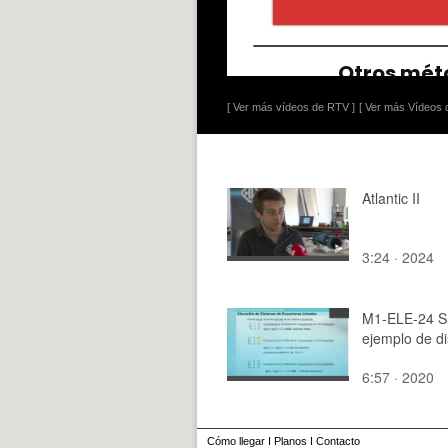
[ Ver más vídeos de RTV ]
[ Ver más Vídeos d
Atlantic II
3:24 · 2024
M1-ELE-24 S
ejemplo de d
6:57 · 2020
Cómo llegar
I
Planos
I
Contacto