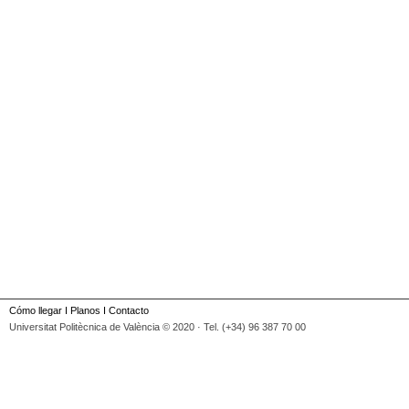
Cómo llegar
I
Planos
I
Contacto
Universitat Politècnica de València © 2020 · Tel. (+34) 96 387 70 00