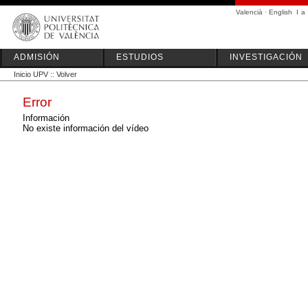
Valencià
·
English
I
a
ADMISIÓN
ESTUDIOS
INVESTIGACIÓN
Inicio UPV
::
Volver
Error
Información
No existe información del vídeo