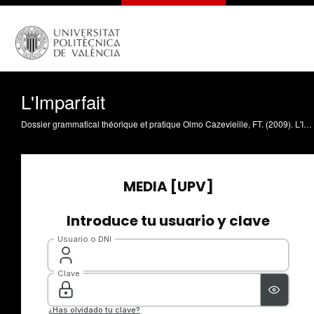
L'Imparfait
Dossier grammatical théorique et pratique Olmo Cazevieille, FT. (2009). L'Imparfait. https://riunet.upv.es/handle/10251/5525