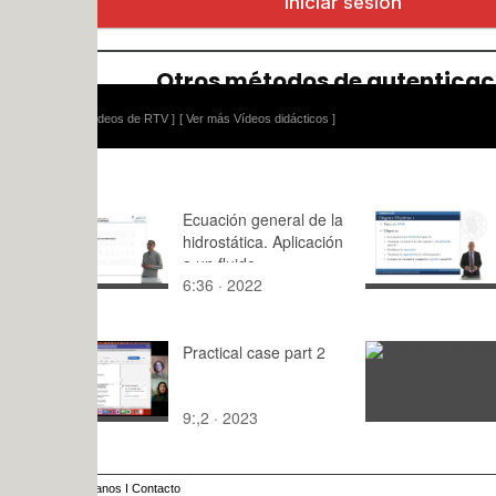
ídeos de RTV ]
[ Ver más Vídeos didácticos ]
Ecuación general de la
Origen y pr
hidrostática. Aplicación
la Política 
a un fluido
Común
6:36 · 2022
6:51 · 201
incompresible
Practical case part 2
concurs
9:,2 · 2023
: · 2015
anos
I
Contacto