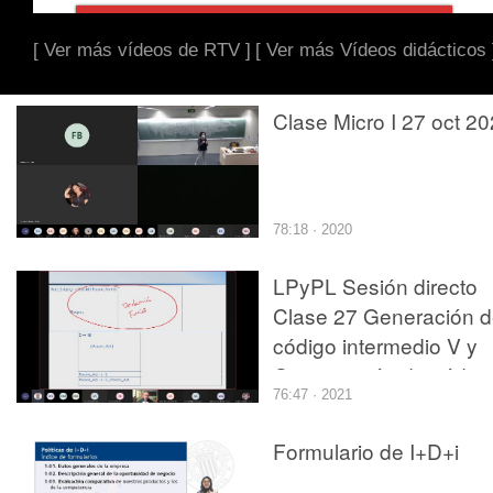
[ Ver más vídeos de RTV ]
[ Ver más Vídeos didácticos 
Clase Micro I 27 oct 2
78:18 · 2020
LPyPL Sesión directo
Clase 27 Generación 
código intermedio V y
Optimización de código
76:47 · 2021
16-12-20
Formulario de I+D+i