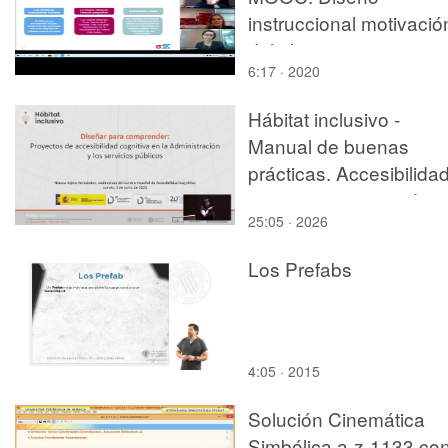
instruccional motivació
del alumno
6:17 · 2020
Hábitat inclusivo -
Manual de buenas
prácticas. Accesibilida
cognitiva en vivienda -
25:05 · 2026
Càtedra habitatge UPV
Asindown
Los Prefabs
4:05 · 2015
Solución Cinemática
Simbólica a-z-1133 co