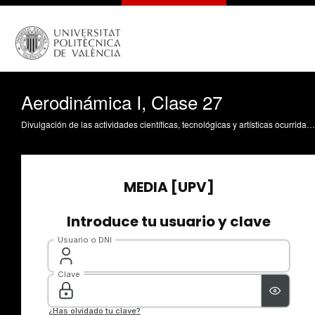
Aerodinámica I, Clase 27
Divulgación de las actividades científicas, tecnológicas y artísticas ocurridas en los tres campus de la UPV