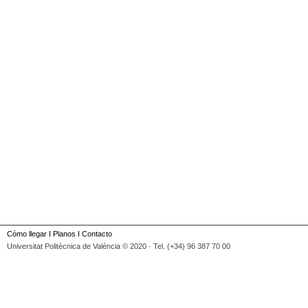
Cómo llegar
I
Planos
I
Contacto
Universitat Politècnica de València © 2020 · Tel. (+34) 96 387 70 00