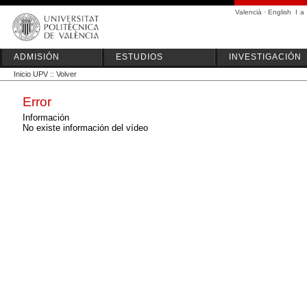
Valencià
·
English
I
a
ADMISIÓN
ESTUDIOS
INVESTIGACIÓN
Inicio UPV
::
Volver
Error
Información
No existe información del vídeo