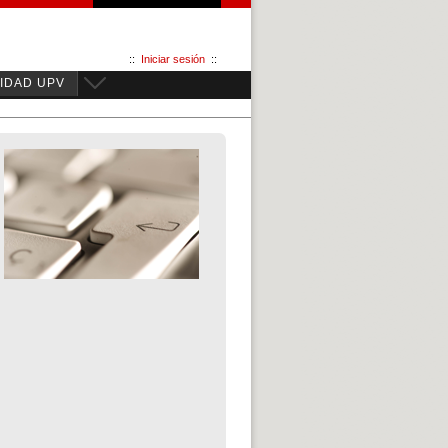
::
Iniciar sesión
::
IDAD UPV