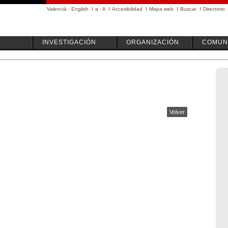
Valencià
·
English
I
a
·
A
I
Accesibilidad
I
Mapa web
I
Buscar
I
Directorio
INVESTIGACIÓN
ORGANIZACIÓN
COMUN
Volver