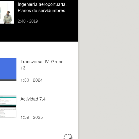
Ingeniería aeroportuaria.
Planos de servidumbres
2:40 · 2019
Transversal IV_Grupo
13
1:30 · 2024
Actividad 7.4
1:59 · 2025