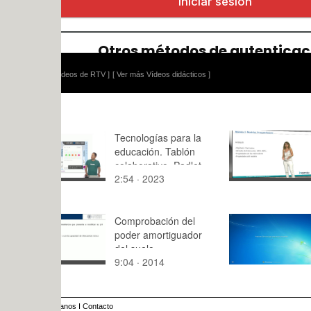
ídeos de RTV ]
[ Ver más Vídeos didácticos ]
Tecnologías para la
Modelos
educación. Tablón
econométri
colaborativo. Padlet
Hipótesis, 
2:54 · 2023
7:20 · 201
métodos d
estimación
Comprobación del
Clase del 
poder amortiguador
del suelo
9:04 · 2014
125:54 · 2
anos
I
Contacto