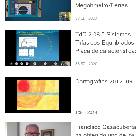
Megohmetro-Tierras
38:11 · 2020
TdC-2.06.5-Sistemas
Trifasicos-Equilibrados-
Placa de característica
Mejora fdp-Cdt
83:57 · 2020
Cortografias 2012_09
1:36 · 2014
Francisco Casacubert
ha obtenido uno de los