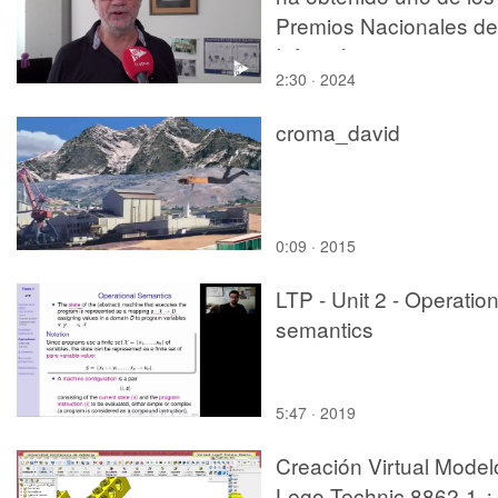
Premios Nacionales de
Informática por su
2:30 · 2024
trayectoria
croma_david
0:09 · 2015
LTP - Unit 2 - Operation
semantics
5:47 · 2019
Creación Virtual Model
Lego Technic 8862-1 ¿