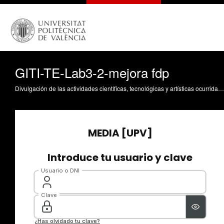
GITI-TE-Lab3-2-mejora fdp
Divulgación de las actividades científicas, tecnológicas y artísticas ocurridas en los tres campus de la UPV