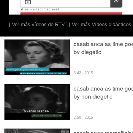
[ Ver más vídeos de RTV ]
[ Ver más Vídeos didácticos 
casablanca as time go
by diegetic
3:42 · 2015
casablanca as time go
by non diegetic
2:50 · 2015
casablanca marseillais