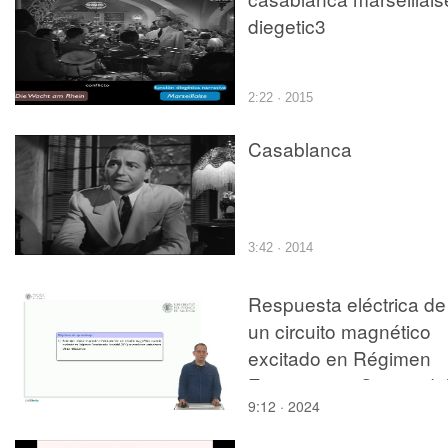
diegetic3
2:22 · 2015
Casablanca
3:42 · 2014
Respuesta eléctrica de
un circuito magnético
excitado en Régimen
Estacionario Sinusoida
9:12 · 2024
ante variaciones de su
reluctancia