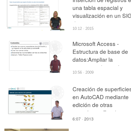
una tabla espacial y
visualización en un SI
de escritorio
10:12 · 2015
Microsoft Access -
Estructura de base de
datos:Ampliar la
estructura de una base
10:56 · 2009
de datos
Creación de superficie
en AutoCAD mediante
edición de otras
superficies: Fusión,
6:07 · 2013
parche y defase