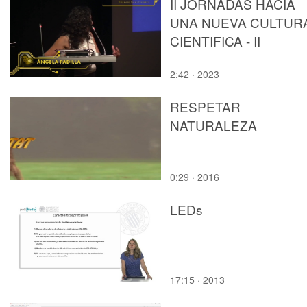
II JORNADAS HACIA
UNA NUEVA CULTUR
CIENTIFICA - II
JORNADES CAP A U
2:42 · 2023
NOVA CULTURA
CIENTÍFICA
RESPETAR
NATURALEZA
0:29 · 2016
LEDs
17:15 · 2013