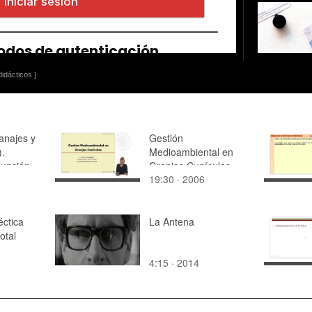
idácticos ]
anajes y
Gestión
).
Medioambiental en
unción
Granjas Cunículas
19:30 · 2006
cia
ctica
La Antena
total
4:15 · 2014