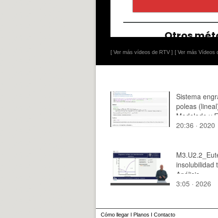
[ Ver más vídeos de RTV ]
[ Ver más Vídeos d
Sistema engr
poleas (lineal
Modelado y F
20:36 · 2020
de transferen
M3.U2.2_Euté
insolubilidad 
Análisis
3:05 · 2026
Cómo llegar
I
Planos
I
Contacto