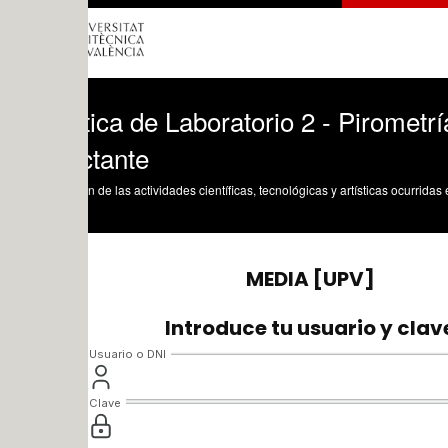
ica de Laboratorio 2 - Pirometría - Med
ctante
n de las actividades científicas, tecnológicas y artísticas ocurridas en los tres cam