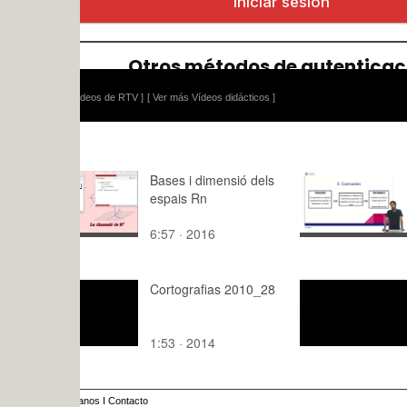
ídeos de RTV ]
[ Ver más Vídeos didácticos ]
Bases i dimensió dels
Corrosión 
espais Rn
biocompati
6:57 · 2016
2:32 · 201
Cortografias 2010_28
Cortografi
1:53 · 2014
0:29 · 201
anos
I
Contacto