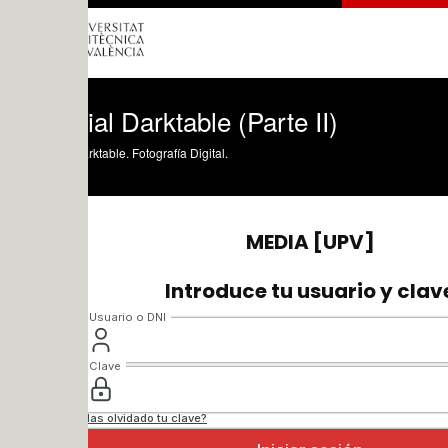
ial Darktable (Parte II)
rktable. Fotografía Digital.