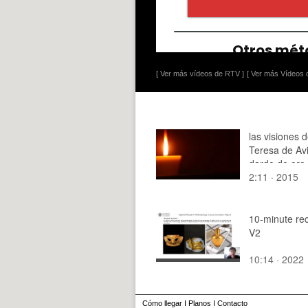
[ Ver más vídeos de RTV ]
[ Ver más Vídeos d
las visiones 
Teresa de Avi
dardo de oro
2:11 · 2015
10-minute re
V2
10:14 · 2022
Cómo llegar
I
Planos
I
Contacto