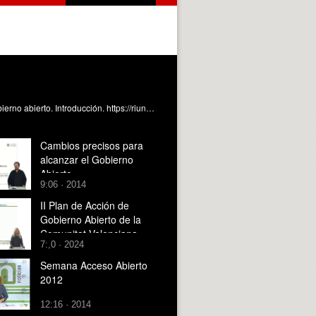
Origen del gobierno abierto. Qué es preciso para iniciar al cambio hacia el gobierno abierto. Oltra Gutiérrez, JV. (2015). Gobierno abierto. Introducción. https://riunet.upv.es/handle/10251/52383
Cambios precisos para
alcanzar el Gobierno
Abierto
9:06 · 2014
II Plan de Acción de
Gobierno Abierto de la
Comunitat Valenciana
7:,0 · 2024
2024-2027
Semana Acceso Abierto
2012
12:16 · 2014