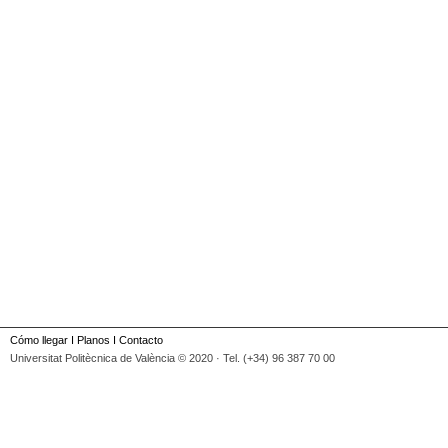
Cómo llegar
I
Planos
I
Contacto
Universitat Politècnica de València © 2020 · Tel. (+34) 96 387 70 00