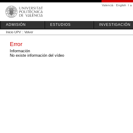
Valencià
·
English
I
a
ADMISIÓN
ESTUDIOS
INVESTIGACIÓN
Inicio UPV
::
Volver
Error
Información
No existe información del vídeo