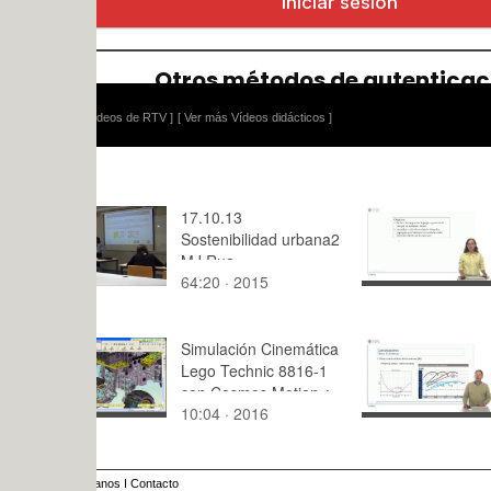
ídeos de RTV ]
[ Ver más Vídeos didácticos ]
17.10.13
Integrales 
Sostenibilidad urbana2
funciones 
MJ.Rua
64:20 · 2015
10:59 · 20
Simulación Cinemática
Introducció
Lego Technic 8816-1
radiocomun
con Cosmos Motion ¿
Ancho de 
10:04 · 2016
2:53 · 201
4 de 8
anos
I
Contacto