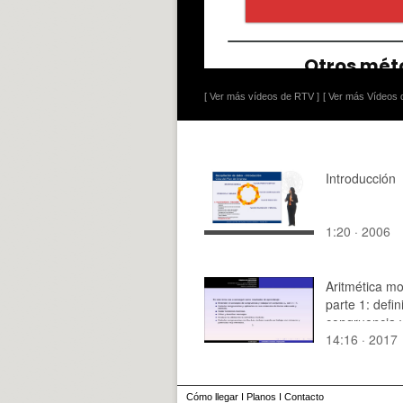
[ Ver más vídeos de RTV ]
[ Ver más Vídeos d
Introducción
1:20 · 2006
Aritmética mo
parte 1: defin
congruencia 
14:16 · 2017
operaciones.
Conjuntos Zn
Cómo llegar
I
Planos
I
Contacto