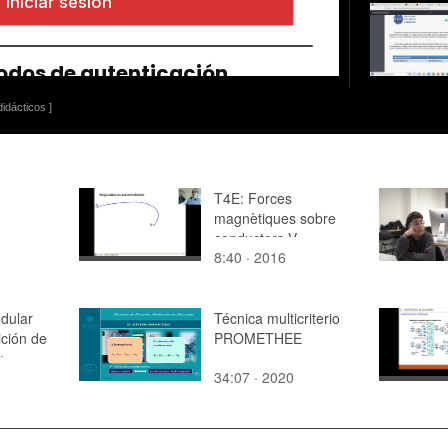
idácticos ]
T4E: Forces
magnètiques sobre
conductors V
8:40 · 2016
dular
Técnica multicriterio
ición de
PROMETHEE
y
34:07 · 2020