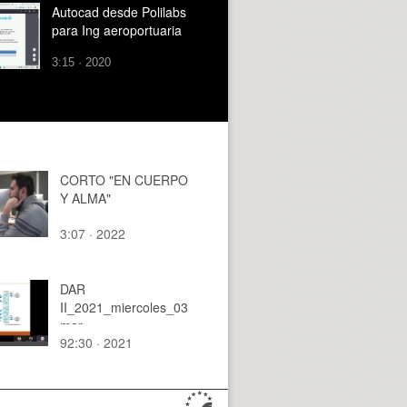
Autocad desde Polilabs
para Ing aeroportuaria
3:15 · 2020
CORTO "EN CUERPO
Y ALMA"
3:07 · 2022
DAR
II_2021_miercoles_03
mar
92:30 · 2021