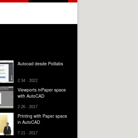
Autocad desde Polilabs
2:34 · 2022
Viewports inPaper space
with AutoCAD
2:26 · 2017
Printing with Paper space
in AutoCAD
7:21 · 2017