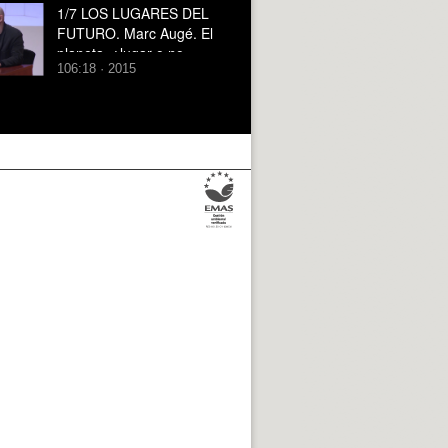
1/7 LOS LUGARES DEL
FUTURO. Marc Augé. El
planeta, ¿lugar o no
106:18 · 2015
lugar?