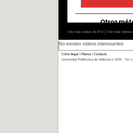
[ Ver más vídeos de RTV ]
[ Ver más Vídeos d
No existen vídeos interesantes
Cómo llegar
I
Planos
I
Contacto
Universitat Politècnica de València © 2020 · Tel. 