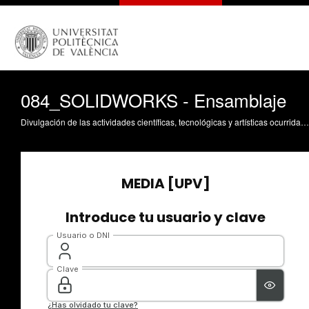
084_SOLIDWORKS - Ensamblaje
Divulgación de las actividades científicas, tecnológicas y artísticas ocurridas en los tres campus de la UPV