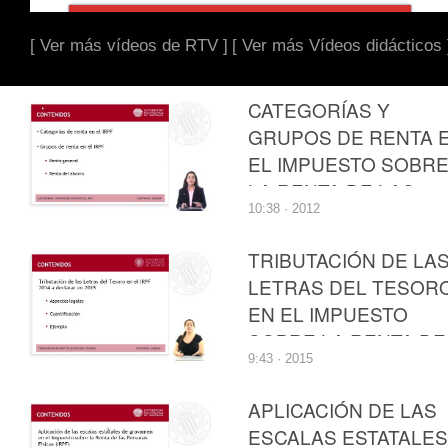
[ Ver más vídeos de RTV ]
[ Ver más Vídeos didácticos 
CATEGORÍAS Y
GRUPOS DE RENTA 
EL IMPUESTO SOBR
LA RENTA DE LAS
10:38 · 2012
PERSONAS FÍSICAS
TRIBUTACIÓN DE LA
LETRAS DEL TESOR
EN EL IMPUESTO
SOBRE LA RENTA DE
9:43 · 2015
LAS PERSONAS
FÍSICAS
APLICACIÓN DE LAS
ESCALAS ESTATALES