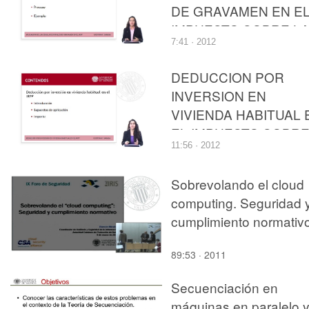
DE GRAVAMEN EN E
IMPUESTO SOBRE L
7:41 · 2012
RENTA DE LAS
PERSONAS FÍSICAS
DEDUCCION POR
INVERSION EN
VIVIENDA HABITUAL 
EL IMPUESTO SOBR
11:56 · 2012
LA RENTA DE LAS
PERSONAS FISICAS
Sobrevolando el cloud
computing. Seguridad 
cumplimiento normativ
89:53 · 2011
Secuenciación en
máquinas en paralelo 