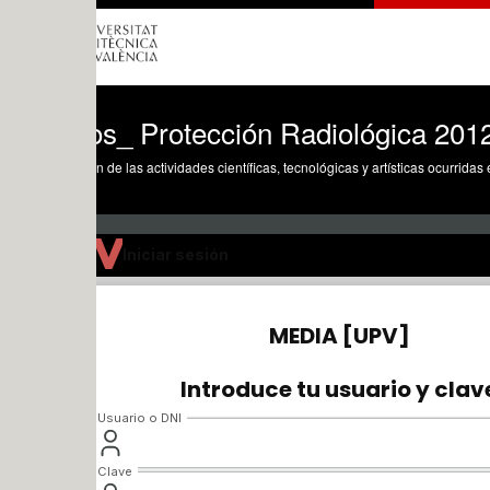
los_ Protección Radiológica 2012/2013
n de las actividades científicas, tecnológicas y artísticas ocurridas en los tres cam