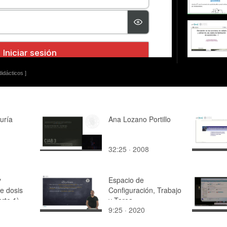
idácticos ]
auría
Ana Lozano Portillo
32:25 · 2008
y
Espacio de
e dosis
Configuración, Trabajo
rte 1)
y Tarea
9:25 · 2020