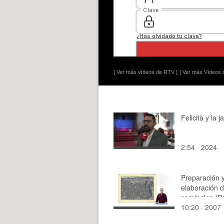
[ Ver más vídeos de RTV ]
[ Ver más Vídeos d
Felicità y la j
2:54 · 2024
Preparación 
elaboración d
seminales (Pa
10:20 · 2007