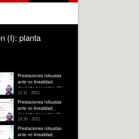
 (I): planta
Prestaciones robustas
ante no linealidad,
depósito 1er orden (II):
12:11 · 2021
Acotación de no-
linealidad en sectorr
Prestaciones robustas
ante no linealidad,
depósito 1er orden (I):
10:26 · 2021
Modelado, linealización
Prestaciones robustas
ante no linealidad,