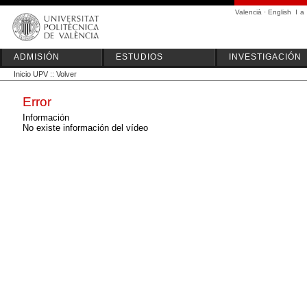
Valencià
·
English
I
a
ADMISIÓN
ESTUDIOS
INVESTIGACIÓN
Inicio UPV
::
Volver
Error
Información
No existe información del vídeo