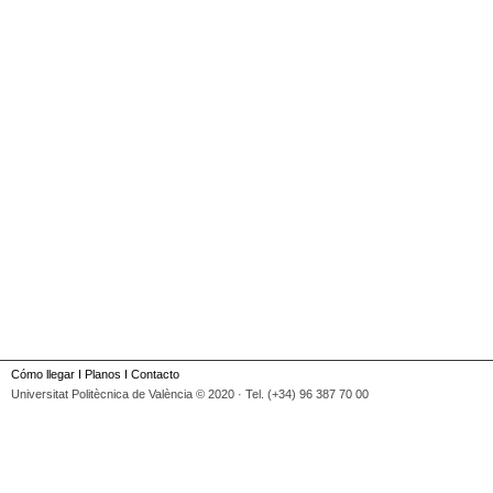
Cómo llegar
I
Planos
I
Contacto
Universitat Politècnica de València © 2020 · Tel. (+34) 96 387 70 00