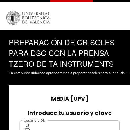
PREPARACIÓN DE CRISOLES
PARA DSC CON LA PRENSA
TZERO DE TA INSTRUMENTS
En este vídeo didáctico aprenderemos a preparar crisoles para el análisis de muestras en un DSC. En concreto, emplearemos la prensa Tzero de TA Instruments, que está pensada para usar los crisoles también denominados Tzero.