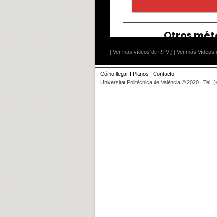
[ Ver más vídeos de RTV ]
[ Ver más Vídeos d
Cómo llegar
I
Planos
I
Contacto
Universitat Politècnica de València © 2020 · Tel. 