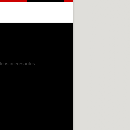
rror
deos interesantes