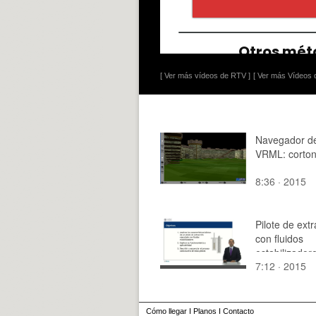
[ Ver más vídeos de RTV ]
[ Ver más Vídeos d
Navegador de
VRML: corto
8:36 · 2015
Pilote de ext
con fluidos
estabilizador
7:12 · 2015
Cómo llegar
I
Planos
I
Contacto