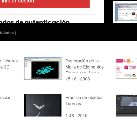
idácticos ]
 ficheros
Generación de la
na 3D
Malla de Elementos
Finitos con Ansys
15:18 · 2008
Classic
racción
Practica de objetos -
Tuercas
es
1:46 · 2015