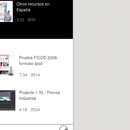
Otros recursos en
España
3:23 · 2015
Prueba FICOD 2008
formato ipod
7:34 · 2014
Projecte 1 IG - Prensa
Industrial
4:18 · 2024