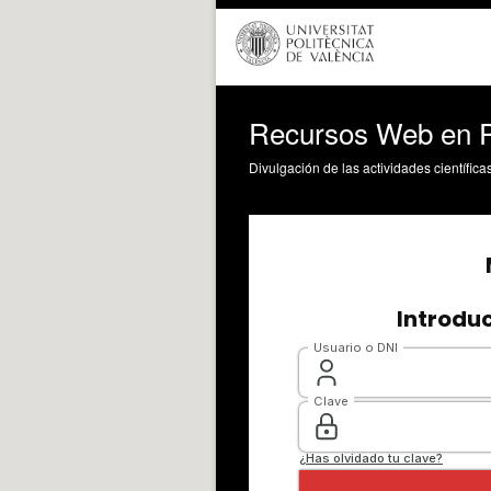
Recursos Web en P
Divulgación de las actividades científica