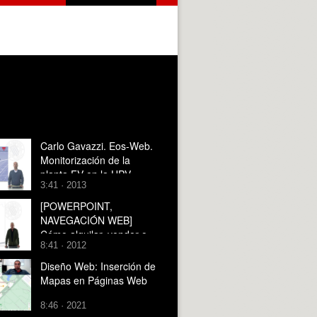
Carlo Gavazzi. Eos-Web.
Monitorización de la
planta FV en la UPV
3:41 · 2013
[POWERPOINT,
NAVEGACIÓN WEB]
Cómo alquilar, vender o
8:41 · 2012
comprar tu casa en
Internet
Diseño Web: Inserción de
Mapas en Páginas Web
8:46 · 2021