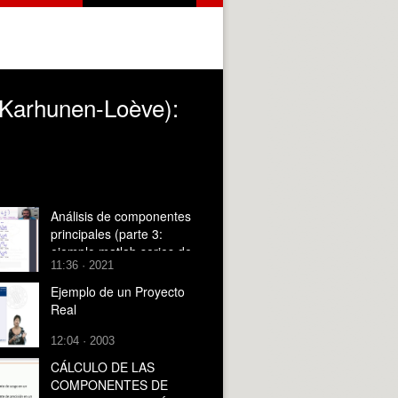
 (Karhunen-Loève):
Análisis de componentes
principales (parte 3:
ejemplo matlab series de
11:36 · 2021
datos)
Ejemplo de un Proyecto
Real
12:04 · 2003
CÁLCULO DE LAS
COMPONENTES DE