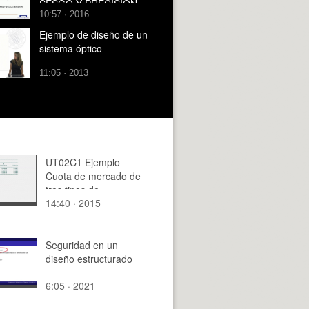
SESGO Y PRECISIÓN
10:57 · 2016
EN UN TRABAJO
EXPERIMENTAL
Ejemplo de diseño de un
sistema óptico
11:05 · 2013
UT02C1 Ejemplo
Cuota de mercado de
tres tipos de
14:40 · 2015
publicaciones
Seguridad en un
diseño estructurado
6:05 · 2021