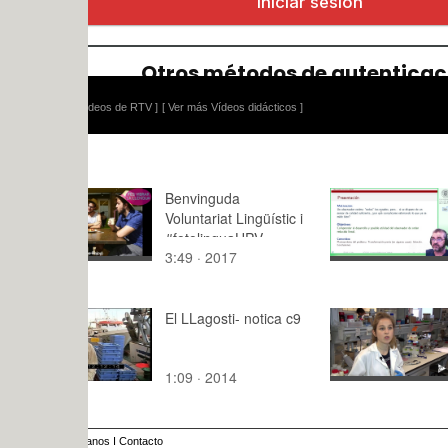
ídeos de RTV ]
[ Ver más Vídeos didácticos ]
Benvinguda
observador 
Voluntariat Lingüístic i
orden reduc
#fotolinguaUPV
3:49 · 2017
12:26 · 20
El LLagosti- notica c9
Detección 
senescent
1:09 · 2014
2:06 · 202
anos
I
Contacto