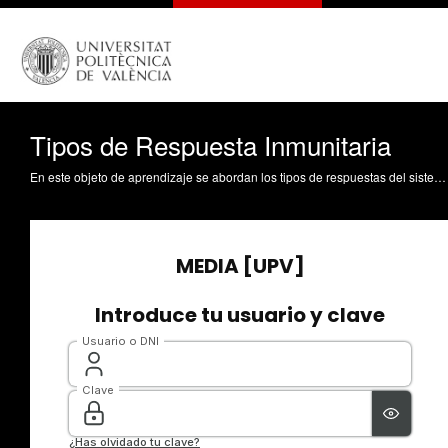
Tipos de Respuesta Inmunitaria
En este objeto de aprendizaje se abordan los tipos de respuestas del sistema inmunitario Sirera Pérez, R. (2015). Tipos de Respuesta Inmunitaria. https://riunet.upv.es/handle/10251/52035