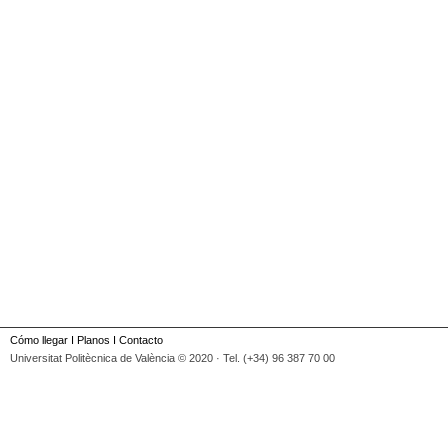
Cómo llegar
I
Planos
I
Contacto
Universitat Politècnica de València © 2020 · Tel. (+34) 96 387 70 00