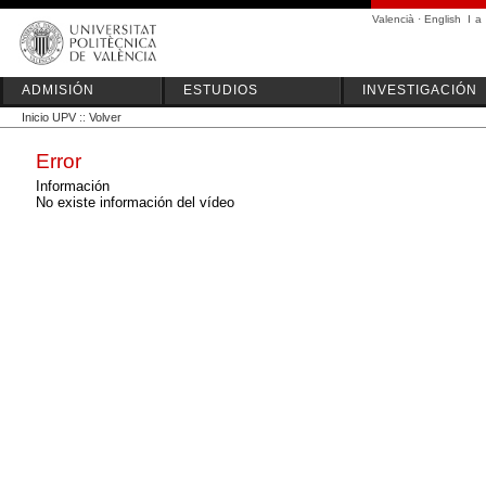
Valencià
·
English
I
a
ADMISIÓN
ESTUDIOS
INVESTIGACIÓN
Inicio UPV
::
Volver
Error
Información
No existe información del vídeo