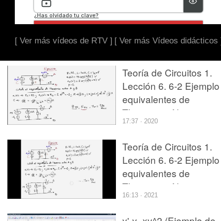
[ Ver más vídeos de RTV ]
[ Ver más Vídeos didácticos 
Teoría de Circuitos 1.
Lección 6. 6-2 Ejemplo
equivalentes de
Thevenin y Norton en
17:37 · 2020
alterna
Teoría de Circuitos 1.
Lección 6. 6-2 Ejemplo
equivalentes de
Thevenin y Norton en
16:13 · 2021
alterna
y'-y=xy^2 (Ejemplo de