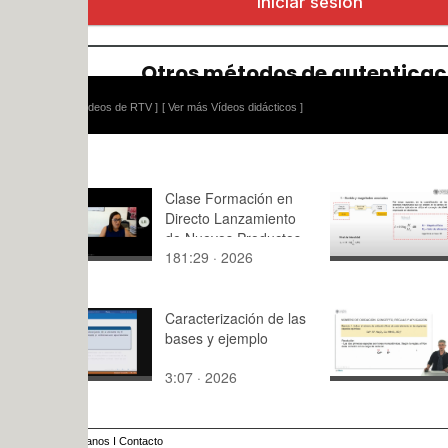
ídeos de RTV ]
[ Ver más Vídeos didácticos ]
Clase Formación en
Estudio del
Directo Lanzamiento
composició
de Nuevos Productos
niveles
181:29 · 2026
10:51 · 20
01/07/26
Caracterización de las
Concepto 
bases y ejemplo
de oxidaci
Ejercicios 
3:07 · 2026
7:35 · 201
anos
I
Contacto