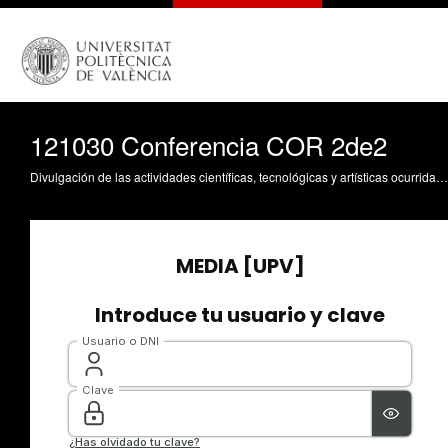
121030 Conferencia COR 2de2
Divulgación de las actividades científicas, tecnológicas y artísticas ocurridas en los tres campus de la UPV