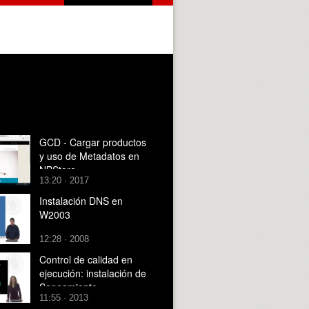
GCD - Cargar productos
y uso de Metadatos en
NBStore
13:20 · 2017
Instalación DNS en
W2003
12:28 · 2008
Control de calidad en
ejecución: instalación de
Saneamiento
11:55 · 2013