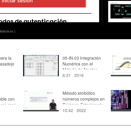
idácticos ]
ara la
05-IN-03 Integración
lassdojo
Numérica con el
Método de Newton
6:31 · 2016
Método simbólico
oble con
números complejos en
ares mas
Régimen Estacionario
10:42 · 2022
Sinusoidal