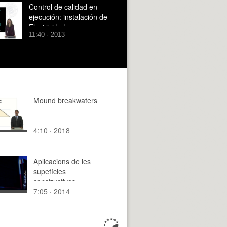
Control de calidad en
ejecución: instalación de
Electricidad
11:40 · 2013
Mound breakwaters
4:10 · 2018
Aplicacions de les
supefícies
constructives
7:05 · 2014