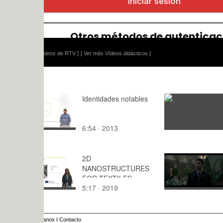
ídeos de RTV ]
[ Ver más Vídeos didácticos ]
Identidades notables
Charla 
6:54 · 2013
: · 2015
2D
Montaje Cl
NANOSTRUCTURES
Luca
FOR TEXTILES
5:17 · 2019
1:24 · 202
anos
I
Contacto