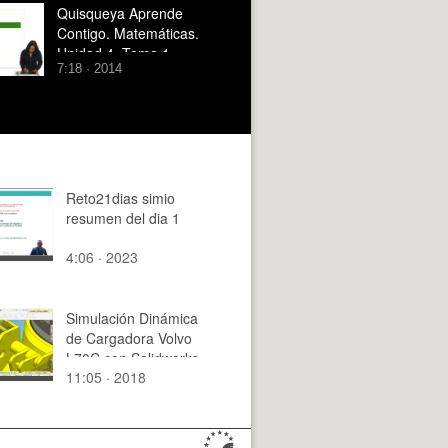
Quisqueya Aprende
Contigo. Matemáticas.
Unidad 4. Tema 1
7:18 · 2014
Reto21dias simio
resumen del dia 1
4:06 · 2023
Simulación Dinámica
de Cargadora Volvo
L70C con Solidworks
11:05 · 2018
Motion v2017 - 07 de
16