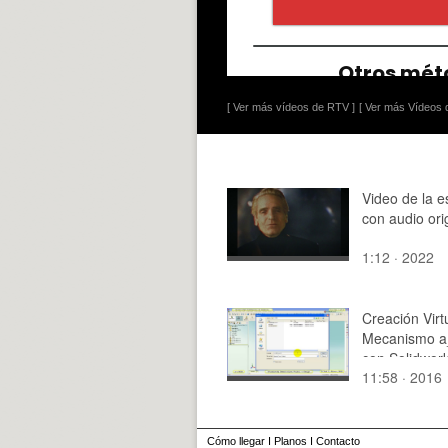
[ Ver más vídeos de RTV ]
[ Ver más Vídeos d
Video de la 
con audio ori
1:12 · 2022
Creación Virt
Mecanismo a
con Solidwork
11:58 · 2016
4
Cómo llegar
I
Planos
I
Contacto