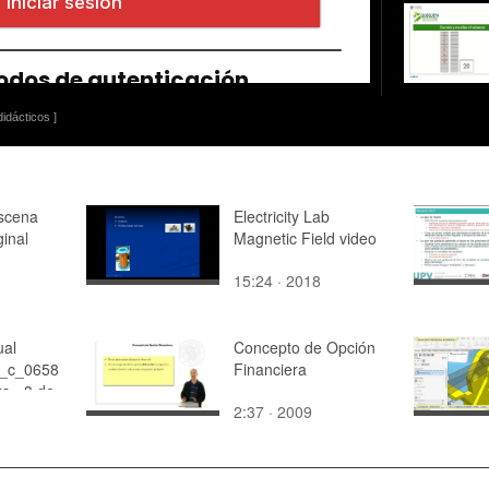
idácticos ]
escena
Electricity Lab
ginal
Magnetic Field video
15:24 · 2018
ual
Concepto de Opción
_c_0658
Financiera
s - 3 de
2:37 · 2009