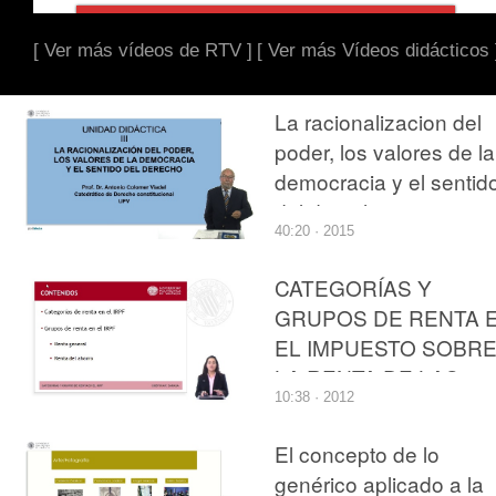
[ Ver más vídeos de RTV ]
[ Ver más Vídeos didácticos 
La racionalizacion del
poder, los valores de la
democracia y el sentid
del derecho.
40:20 · 2015
CATEGORÍAS Y
GRUPOS DE RENTA 
EL IMPUESTO SOBR
LA RENTA DE LAS
10:38 · 2012
PERSONAS FÍSICAS
El concepto de lo
genérico aplicado a la