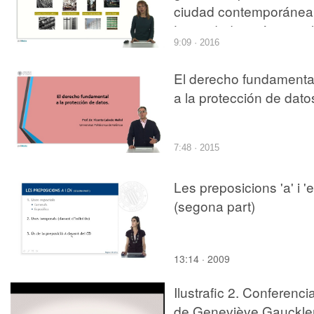
ciudad contemporánea
La ciudad genérica y el
9:09 · 2016
espacio basura de Re
Koolhaas
El derecho fundamenta
a la protección de dato
7:48 · 2015
Les preposicions 'a' i 'e
(segona part)
13:14 · 2009
Ilustrafic 2. Conferenci
de Geneviève Gauckler