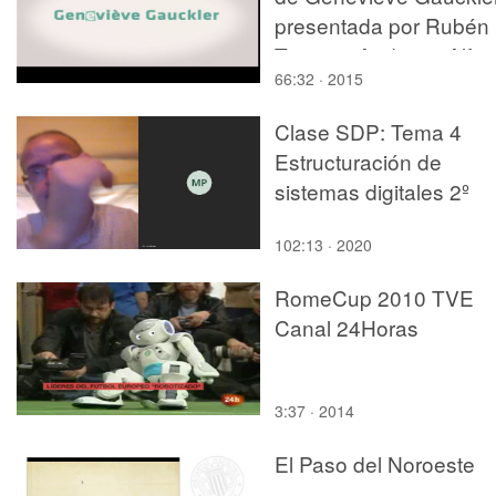
presentada por Rubén
Tortosa. Auditorio Alfo
66:32 · 2015
Roig, BBAA, UPV,
Valencia.
Clase SDP: Tema 4
Estructuración de
sistemas digitales 2º
parte
102:13 · 2020
RomeCup 2010 TVE
Canal 24Horas
3:37 · 2014
El Paso del Noroeste