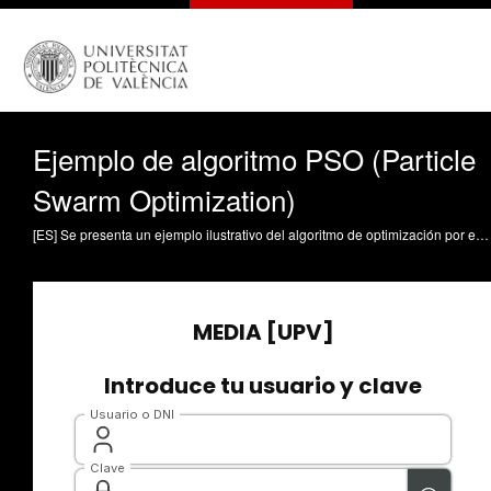
Ejemplo de algoritmo PSO (Particle
Swarm Optimization)
[ES] Se presenta un ejemplo ilustrativo del algoritmo de optimización por enjambre de partículas. Concretamente, se utiliza un problema de ejemplo sencillo de optimización bi-dimensional para explicar con detalle, iteración tras iteración, cómo se va calculando la velocidad y nueva posición de cada partícula. Se muestra gráficamente la evolución de las partículas del enjambre y cómo pueden acercarse, en menor o mayor medida, a la solución óptima. Se hace especial hincapié en la utilidad del comportamiento aleatorio del algoritmo, muy útil para tratar de alcanzar soluciones de buena calidad. Garrido, Antonio (2026). Ejemplo de algoritmo PSO (Particle Swarm Optimization). https://riunet.upv.es/handle/10251/238273 DER