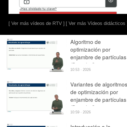
[ Ver más vídeos de RTV ]
[ Ver más Vídeos didácticos 
Algoritmo de
optimización por
enjambre de partículas
(Particle Swarm
10:53 · 2026
Optimization)
Variantes de algoritmo
de optimización por
enjambre de partículas
(Particle Swarm
10:59 · 2026
Optimization)
Introducción a la