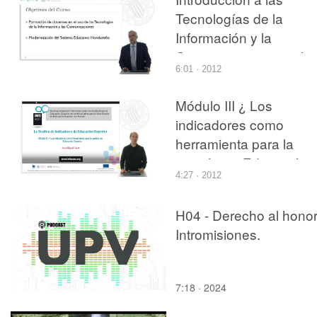
Tecnologías de la
Información y la
Comunicaciones en la
6:01 · 2012
Educación
Módulo III ¿ Los
indicadores como
herramienta para la
gestión en Educación
4:27 · 2012
Superior
H04 - Derecho al honor
Intromisiones.
7:18 · 2024