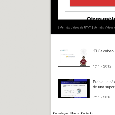
[ Ver más vídeos de RTV ]
[ Ver más Vídeos d
'El Calculoso'
1:11 · 2012
Problema cál
de una superf
7:11 · 2016
Cómo llegar
I
Planos
I
Contacto