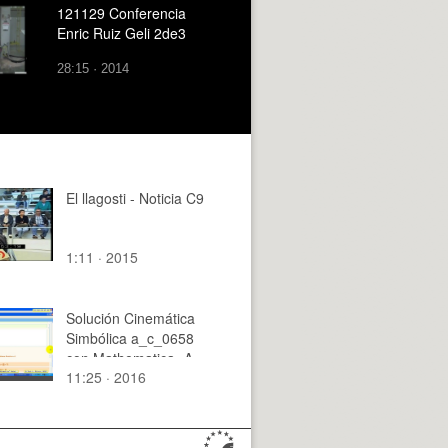
121129 Conferencia
Enric Ruiz Geli 2de3
28:15 · 2014
El llagosti - Noticia C9
1:11 · 2015
Solución Cinemática
Simbólica a_c_0658
con Mathematica -A-
11:25 · 2016
01 de 10