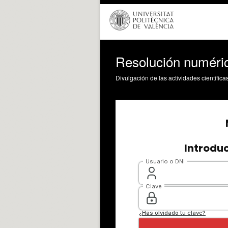
Resolución numéric
Divulgación de las actividades científica