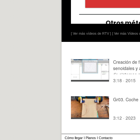
[ Ver más vídeos de RTV ]
[ Ver más Vídeos d
Creación de 
senoidales y 
de sistemas 
3:18 · 2015
lineales con 
Gr03. Coche 
3:12 · 2023
Cómo llegar
I
Planos
I
Contacto