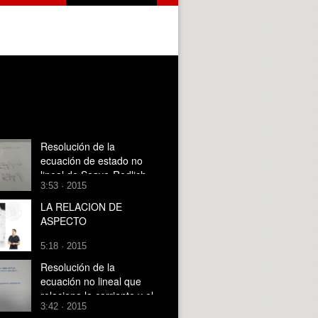
Resolución de la
ecuación de estado no
lineal de Soave-Redlich-
3:53 · 2015
Kwong
LA RELACION DE
ASPECTO
5:18 · 2015
Resolución de la
ecuación no lineal que
relaciona la corriente y el
3:42 · 2015
voltaje en un diodo.