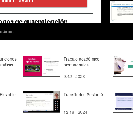
idácticos ]
funciones
Trabajo académico
análisis
biomateriales
no-
9:42 · 2023
Matlab
Elevable
Transitorios Sesión 0
12:18 · 2024