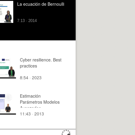
La ecuación de Bernoulli
7:13 · 2014
Cyber resilience. Best
practices
8:54 · 2023
Estimación
Parámetros Modelos
Avanzados
11:43 · 2013
Viscoelasticidad