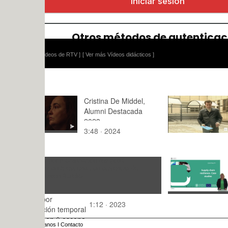
ídeos de RTV ]
[ Ver más Vídeos didácticos ]
Cristina De Middel,
Vídeo prác
Alumni Destacada
Estacionam
2023
Lectura
3:48 · 2024
19:49 · 20
Supply cha
resiliencie
studies.
13:,0 · 202
por
1:12 · 2023
ción temporal
an 8 escena
anos
I
Contacto