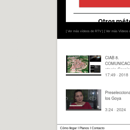
[ Ver más vídeos de RTV ]
[ Ver más Vídeos d
CIAB 8.
COMUNICAC
ntonio García
17:49 · 2018
José Antonio
Suaña. Acces
castillo de Por
Entrance in t
Preseleccion
of Portell.
los Goya
3:24 · 2024
Cómo llegar
I
Planos
I
Contacto