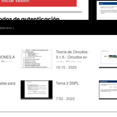
idácticos ]
Teoría de Circuitos:
IONES.A
3.1.5.- Circuitos en
 Blay y
serie. Carga en
16:15 · 2020
 Ruiz
generador real
o en el
tell.
he Castle
adas para
Tema 2 DSPL
7:52 · 2022