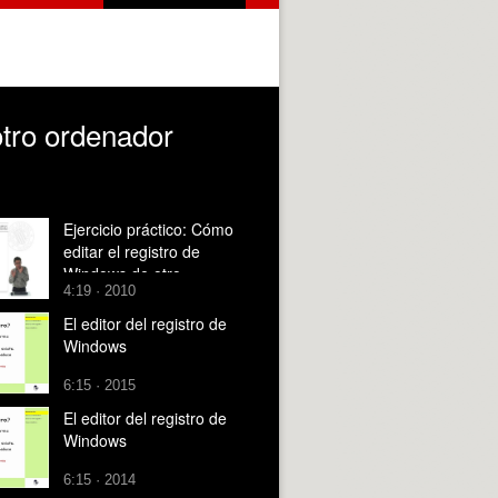
otro ordenador
Ejercicio práctico: Cómo
editar el registro de
Windows de otro
4:19 · 2010
ordenador
El editor del registro de
Windows
6:15 · 2015
El editor del registro de
Windows
6:15 · 2014