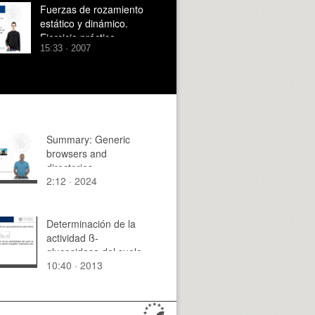
Fuerzas de rozamiento
estático y dinámico.
Ejercicio práctico
15:33 · 2007
Summary: Generic
browsers and
directories.
2:12 · 2024
Determinación de la
actividad ß-
glucosidasa del suelo
10:40 · 2013